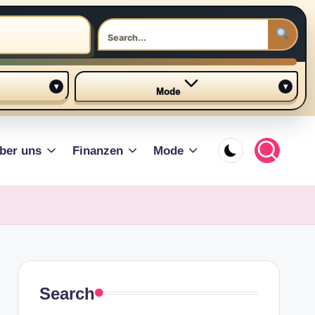
▾
▾
Mode
ber uns
Finanzen
Mode
Search