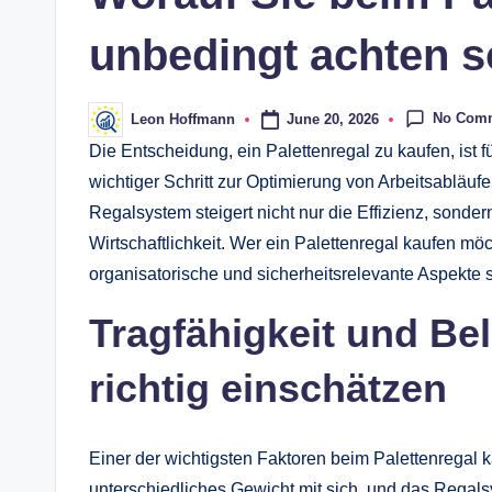
s
unbedingt achten s
No Com
June 20, 2026
Leon Hoffmann
Posted
by
Die Entscheidung, ein Palettenregal zu kaufen, ist 
wichtiger Schritt zur Optimierung von Arbeitsabläu
Regalsystem steigert nicht nur die Effizienz, sondern
Wirtschaftlichkeit. Wer ein Palettenregal kaufen mö
organisatorische und sicherheitsrelevante Aspekte 
Tragfähigkeit und B
richtig einschätzen
Einer der wichtigsten Faktoren beim Palettenregal ka
unterschiedliches Gewicht mit sich, und das Regals