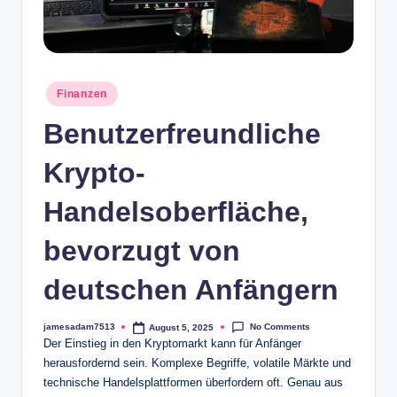
p
t
o
Posted
Finanzen
B
in
Benutzerfreundliche
o
Krypto-
r
s
Handelsoberfläche,
e
bevorzugt von
s
deutschen Anfängern
No Comments
jamesadam7513
August 5, 2025
Posted
Der Einstieg in den Kryptomarkt kann für Anfänger
by
herausfordernd sein. Komplexe Begriffe, volatile Märkte und
technische Handelsplattformen überfordern oft. Genau aus