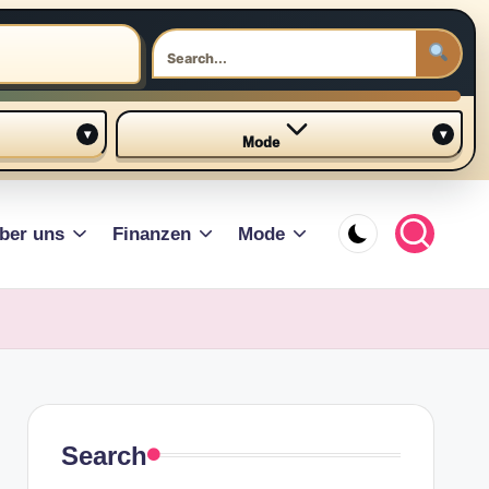
▾
▾
Mode
ber uns
Finanzen
Mode
Search