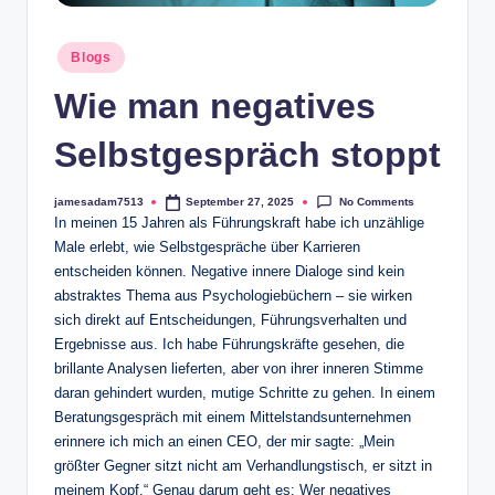
p
Posted
Blogs
t
in
Wie man negatives
o
B
Selbstgespräch stoppt
o
No Comments
jamesadam7513
September 27, 2025
r
Posted
In meinen 15 Jahren als Führungskraft habe ich unzählige
by
s
Male erlebt, wie Selbstgespräche über Karrieren
entscheiden können. Negative innere Dialoge sind kein
e
abstraktes Thema aus Psychologiebüchern – sie wirken
s
sich direkt auf Entscheidungen, Führungsverhalten und
Ergebnisse aus. Ich habe Führungskräfte gesehen, die
brillante Analysen lieferten, aber von ihrer inneren Stimme
daran gehindert wurden, mutige Schritte zu gehen. In einem
Beratungsgespräch mit einem Mittelstandsunternehmen
erinnere ich mich an einen CEO, der mir sagte: „Mein
größter Gegner sitzt nicht am Verhandlungstisch, er sitzt in
meinem Kopf.“ Genau darum geht es: Wer negatives